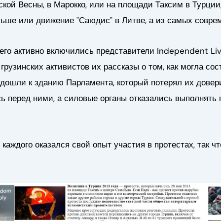
ской Весны, в Марокко, или на площади Таксим в Турции
льше или движение "Саюдис" в Литве, а из самых совре
него активно включились представители Independent Liv
рузинских активистов их рассказы о том, как могла со
дошли к зданию Парламента, который потерял их доверие
сь перед ними, а силовые органы отказались выполнять 
 каждого оказался свой опыт участия в протестах, так 