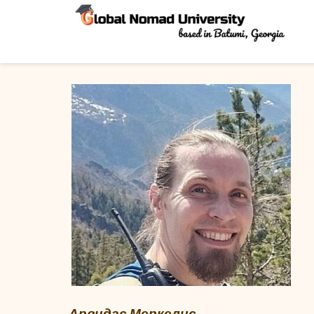
Арвидас Меркелис