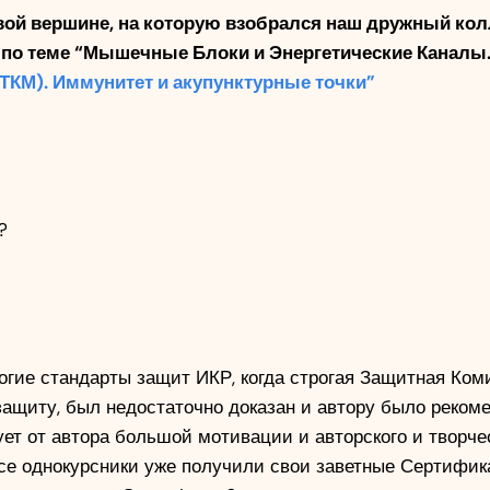
ой вершине, на которую взобрался наш дружный колл
по теме “Мышечные Блоки и Энергетические Каналы. Э
ТКМ). Иммунитет и акупунктурные точки”
? 
гие стандарты защит ИКР, когда строгая Защитная Комис
защиту, был недостаточно доказан и автору было реком
ует от автора большой мотивации и авторского и творче
все однокурсники уже получили свои заветные Сертификат